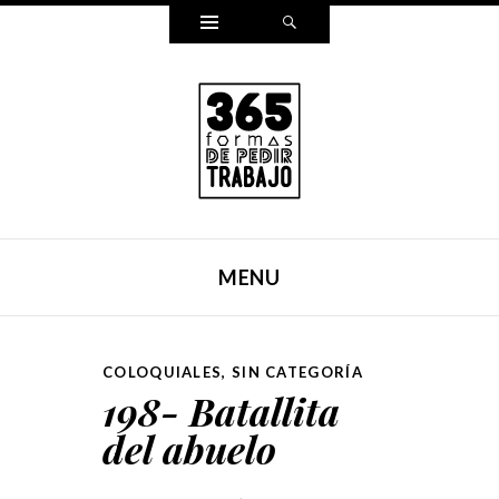
Widgets
Search
365 FORMAS DE PEDIR
Reescribí mi carta para pedir trabajo de una forma
TRABAJO
distinta cada día durante un año entero. Y ahora, lo hemos
MENU
puesto en un libro.
SKIP TO CONTENT
COLOQUIALES
,
SIN CATEGORÍA
198- Batallita
del abuelo