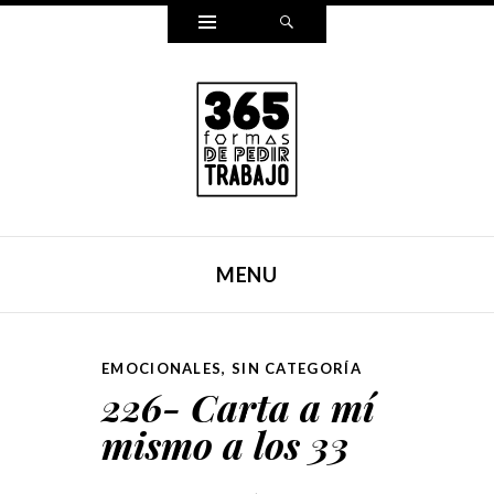
Widgets
Search
365 FORMAS DE PEDIR
Reescribí mi carta para pedir trabajo de una forma
TRABAJO
distinta cada día durante un año entero. Y ahora, lo hemos
MENU
puesto en un libro.
SKIP TO CONTENT
EMOCIONALES
,
SIN CATEGORÍA
226- Carta a mí
mismo a los 33