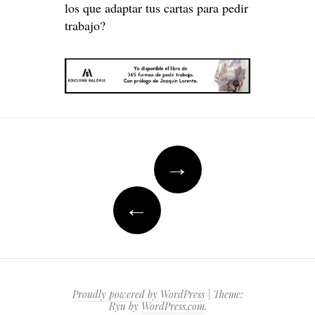
los que adaptar tus cartas para pedir
trabajo?
Post
→
navigation
←
Proudly powered by WordPress
|
Theme:
Ryu by
WordPress.com
.