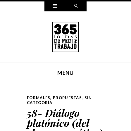
Widgets
Search
365 FORMAS DE PEDIR
Reescribí mi carta para pedir trabajo de una forma
TRABAJO
distinta cada día durante un año entero. Y ahora, lo hemos
MENU
puesto en un libro.
SKIP TO CONTENT
FORMALES
,
PROPUESTAS
,
SIN
CATEGORÍA
58- Diálogo
platónico (del