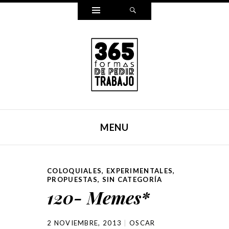
Widgets
Search
365 FORMAS DE PEDIR
Reescribí mi carta para pedir trabajo de una forma
TRABAJO
distinta cada día durante un año entero. Y ahora, lo hemos
MENU
puesto en un libro.
SKIP TO CONTENT
COLOQUIALES
,
EXPERIMENTALES
,
PROPUESTAS
,
SIN CATEGORÍA
120- Memes*
2 NOVIEMBRE, 2013
OSCAR