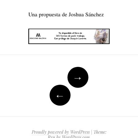
Una propuesta de Joshua Sánchez
Post
→
navigation
←
Proudly powered by WordPress
|
Theme:
Ryu by
WordPress.com
.