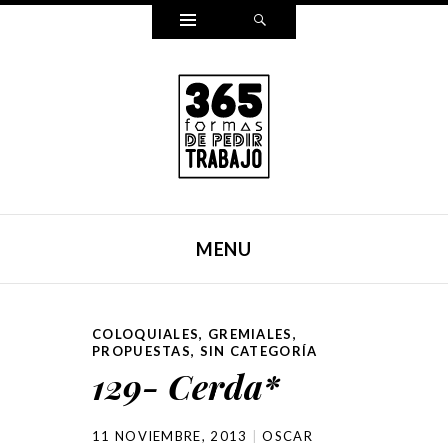
Widgets
Search
365 FORMAS DE PEDIR
Reescribí mi carta para pedir trabajo de una forma
TRABAJO
distinta cada día durante un año entero. Y ahora, lo hemos
MENU
puesto en un libro.
SKIP TO CONTENT
COLOQUIALES
,
GREMIALES
,
PROPUESTAS
,
SIN CATEGORÍA
129- Cerda*
11 NOVIEMBRE, 2013
OSCAR