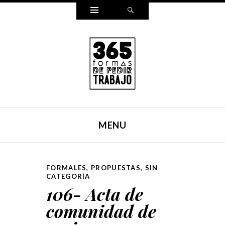
Widgets
Search
365 FORMAS DE PEDIR
Reescribí mi carta para pedir trabajo de una forma
TRABAJO
distinta cada día durante un año entero. Y ahora, lo hemos
MENU
puesto en un libro.
SKIP TO CONTENT
FORMALES
,
PROPUESTAS
,
SIN
CATEGORÍA
106- Acta de
comunidad de