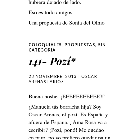
hubiera dejado de lado.
Eso es todo amigos.
Una propuesta de Sonia del Olmo
COLOQUIALES
,
PROPUESTAS
,
SIN
CATEGORÍA
141- Pozí*
23 NOVIEMBRE, 2013
OSCAR
ARENAS LARIOS
Buena noshe. ¡EEEEEEEEEEEY!
¿Manuela tás borracha hija? Soy
Oscar Arenas, el pozí. Es España y
afuera de España. ¿Ama Rosa va a
escribir? ¡Pozí, ponó! Me quedao
en paro, po yo prefiero quedar pa un