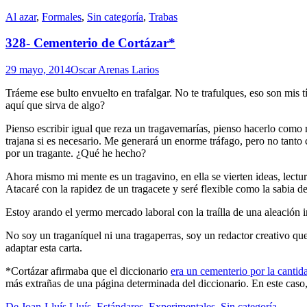
Standard
Al azar
,
Formales
,
Sin categoría
,
Trabas
328- Cementerio de Cortázar*
29 mayo, 2014
Oscar Arenas Larios
Tráeme ese bulto envuelto en trafalgar. No te trafulques, eso son mi
aquí que sirva de algo?
Pienso escribir igual que reza un tragavemarías, pienso hacerlo como
trajana si es necesario. Me generará un enorme tráfago, pero no tanto
por un tragante. ¿Qué he hecho?
Ahora mismo mi mente es un tragavino, en ella se vierten ideas, lectur
Atacaré con la rapidez de un tragacete y seré flexible como la sabia de
Estoy arando el yermo mercado laboral con la traílla de una aleación
No soy un traganíquel ni una tragaperras, soy un redactor creativo que
adaptar esta carta.
*Cortázar afirmaba que el diccionario
era un cementerio por la cantid
más extrañas de una página determinada del diccionario. En este cas
Standard
De Joan-Lluís Lluís
,
Estándares
,
Experimentales
,
Sin categoría