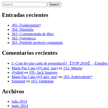
Search
Entradas recientes
365- Frankenstein*
364- Dimisión
363- Contraportada de libro
362- Quijotesca
361- Pretérito perfecto compuesto
Comentarios recientes
▷ Com fer una carta de presentació? 【TOP 2018】 - Estudies 
Maria Paz Cala (@Calor_paz)
en
232- Muerto
@siltoti
en
195- Jack Sparrow
Maria Paz Cala (@Calor_paz)
en
183- Ambivalente*
Siqmund
en
163- Optimista
Archivos
julio 2014
junio 2014