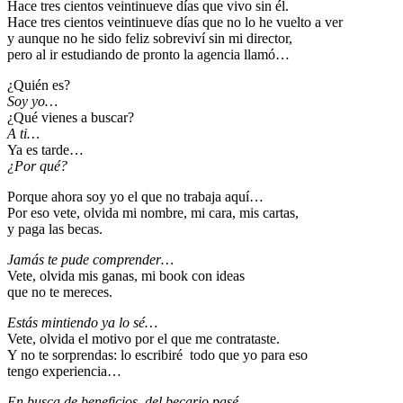
Hace tres cientos veintinueve días que vivo sin él.
Hace tres cientos veintinueve días que no lo he vuelto a ver
y aunque no he sido feliz sobreviví sin mi director,
pero al ir estudiando de pronto la agencia llamó…
¿Quién es?
Soy yo…
¿Qué vienes a buscar?
A ti…
Ya es tarde…
¿Por qué?
Porque ahora soy yo el que no trabaja aquí…
Por eso vete, olvida mi nombre, mi cara, mis cartas,
y paga las becas.
Jamás te pude comprender…
Vete, olvida mis ganas, mi book con ideas
que no te mereces.
Estás mintiendo ya lo sé…
Vete, olvida el motivo por el que me contrataste.
Y no te sorprendas: lo escribiré todo que yo para eso
tengo experiencia…
En busca de beneficios, del becario pasé,