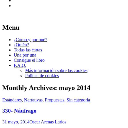
Widgets
Search
Reescribí mi carta para pedir trabajo de u
Menu
365 formas de pedir trabajo
Skip
¿Cómo y por qué?
to
¿Quién?
content
Todas las cartas
Una por una
Consigue el libro
F.A.Q.
Más información sobre las cookies
Política de cookies
Monthly Archives:
mayo 2014
Estándares
,
Narrativas
,
Propuestas
,
Sin categoría
330- Náufrago
31 mayo, 2014
Oscar Arenas Larios