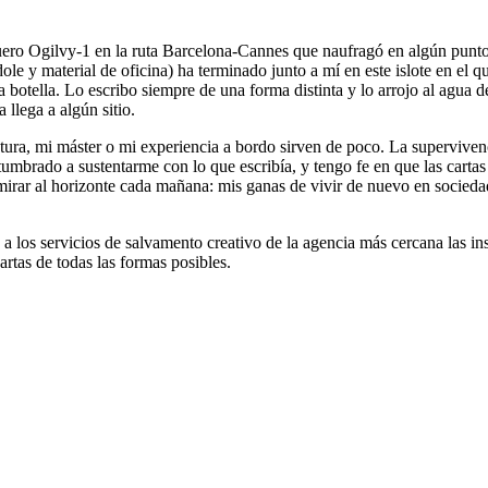
uero Ogilvy-1 en la ruta Barcelona-Cannes que naufragó en algún punt
ole y material de oficina) ha terminado junto a mí en este islote en el 
 botella. Lo escribo siempre de una forma distinta y lo arrojo al agua d
llega a algún sitio.
tura, mi máster o mi experiencia a bordo sirven de poco. La supervivenci
tumbrado a sustentarme con lo que escribía, y tengo fe en que las cart
irar al horizonte cada mañana: mis ganas de vivir de nuevo en sociedad, 
 los servicios de salvamento creativo de la agencia más cercana las inst
artas de todas las formas posibles.