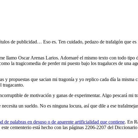
s títulos de publicidad… Eso es. Ten cuidado, pedazo de trafalgón que 
 me llamo Oscar Arenas Larios. Adornaré el mismo texto con todo tipo d
 como la tragicomedia de perder mi puesto bajo los tragaluces de una ag
as y propuestas que sacian mi tragonía y yo replico cada día la misma ca
l tragacanto.
 incorruptible de motivación y ganas de experimentar. Algo pescará mi 
 necesita un sueldo. No es ninguna locura, así que dile a ese trafalmejas
ad de palabras en desuso o de aparente artificialidad que contiene
. En R
o, este cementerio está hecho con las páginas 2206-2207 del Diccionari