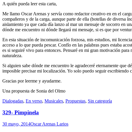
A quién pueda leer esta carta,
Me llamo Oscar Arenas y servía como redactor creativo en en el carg
compañeros y de la carga, aunque parte de ella (botellas de diversa índ
aislamiento ya que cada día lanzo al mar un mensaje de socorro en una
dónde me encuentro ni dónde llegará mi mensaje, si es que por ventura 
En esta situación de incomunicación forzosa, mis estudios, mi licencia
acceso a lo que pueda pescar. Confío en las palabras pues estaba acos
es si seguiré vivo para entonces. Pensaré en mi gran motivación para m
naturaleza.
Si alguien sabe dónde me encuentro le agradeceré eternamente que dé a
imposible precisar mi localización. Yo solo puedo seguir escribiendo c
Gracias por leerme y ayudarme.
Una propuesta de Sonia del Olmo
Standard
Dialogadas
,
En verso
,
Musicales
,
Propuestas
,
Sin categoría
329- Pimpinela
30 mayo, 2014
Oscar Arenas Larios