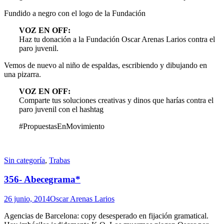
Fundido a negro con el logo de la Fundación
VOZ EN OFF:
Haz tu donación a la Fundación Oscar Arenas Larios contra el
paro juvenil.
Vemos de nuevo al niño de espaldas, escribiendo y dibujando en
una pizarra.
VOZ EN OFF:
Comparte tus soluciones creativas y dinos que harías contra el
paro juvenil con el hashtag
#PropuestasEnMovimiento
Standard
Sin categoría
,
Trabas
356- Abecegrama*
26 junio, 2014
Oscar Arenas Larios
Agencias de Barcelona: copy desesperado en fijación gramatical.