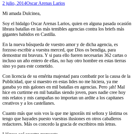
2 julio, 2014
Oscar Arenas Larios
Mi amada Dulcinea,
Soy el hidalgo Oscar Arenas Larios, quien en alguna pasada ocasión
librara batallas en las más temibles agencias contra los briefs más
gigantes habidos en Castilla.
En la nueva búsqueda de vuestro amor y de dicha agencia, es
forzoso escribir a vuestra merced, que Dios os bendiga, para
demostrar mi bravura. Y si para ello fueren necesarias 362 cartas o
incluso un año entero de ellas, no hay otro hombre en estas tierras
sino yo para este cometido.
Con licencia de su emérita majestad para combatir por la causa de la
Publicidad, que si maestro en estas lides no me hiciera, ya me
ganaba yo mis galones en mil batallas en agencias. Pero ¡ah! Mal
hice en curtirme en mil batallas siendo joven, pues nadie cree hoy
mis relatos y mis campañas no importan un ardite a los capitanes
creativos y a los castellanes.
Cuanto más que sois vos la que me ignoráis mi señora y lástima os
tengo que hayades puesto vuestras ilusiones en otros caballeros
redactores. Más os concedo la gracia de escribiros mis letras.