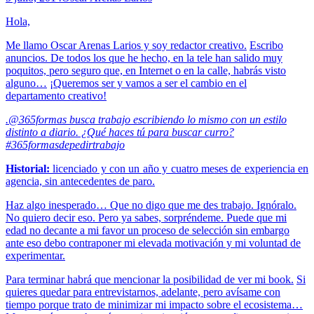
Hola,
Me llamo Oscar Arenas Larios y soy redactor creativo.
Escribo
anuncios. De todos los que he hecho, en la tele han salido muy
poquitos, pero seguro que, en Internet o en la calle, habrás visto
alguno…
¡Queremos ser y vamos a ser el cambio en el
departamento creativo!
.@365formas busca trabajo escribiendo lo mismo con un estilo
distinto a diario. ¿Qué haces tú para buscar curro?
#365formasdepedirtrabajo
Historial:
licenciado y con un año y cuatro meses de experiencia en
agencia, sin antecedentes de paro.
Haz algo inesperado… Que no digo que me des trabajo. Ignóralo.
No quiero decir eso. Pero ya sabes, sorpréndeme.
Puede que mi
edad no decante a mi favor un proceso de selección sin embargo
ante eso debo contraponer mi elevada motivación y mi voluntad de
experimentar.
Para terminar habrá que mencionar la posibilidad de ver mi book.
Si
quieres quedar para entrevistarnos, adelante, pero avísame con
tiempo porque trato de minimizar mi impacto sobre el ecosistema…