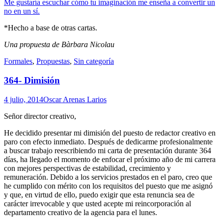
Me gustaría escuchar cómo tu imaginación me enseña a convertir un
no en un sí.
*Hecho a base de otras cartas.
Una propuesta de Bàrbara Nicolau
Standard
Formales
,
Propuestas
,
Sin categoría
364- Dimisión
4 julio, 2014
Oscar Arenas Larios
Señor director creativo,
He decidido presentar mi dimisión del puesto de redactor creativo en
paro con efecto inmediato. Después de dedicarme profesionalmente
a buscar trabajo reescribiendo mi carta de presentación durante 364
días, ha llegado el momento de enfocar el próximo año de mi carrera
con mejores perspectivas de estabilidad, crecimiento y
remuneración. Debido a los servicios prestados en el paro, creo que
he cumplido con mérito con los requisitos del puesto que me asignó
y que, en virtud de ello, puedo exigir que esta renuncia sea de
carácter irrevocable y que usted acepte mi reincorporación al
departamento creativo de la agencia para el lunes.