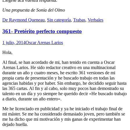
Llégese acá vuestra respuesta.
Una propuesta de Sonia del Olmo
Standard
De Raymond Queneau
,
Sin categoría
,
Trabas
,
Verbales
361- Pretérito perfecto compuesto
1 julio, 2014
Oscar Arenas Larios
Hola,
Al final, se han acordado de mi, han tenido en cuenta a Oscar
Arenas Larios. He sido redactor creativo en una multinacional
durante un año y cuatro meses, he escrito 361 versiones de mi
propia carta de presentación y he buscado trabajo en todas las
agencias habidas y por haber. Sin embargo, he decidido seguir hasta
las 365 cartas. Al fin y al cabo, solo muy pocos han demostrado su
talento en un día y yo siempre he querido decir «He buscado trabajo
a diario, durante un año entero».
Me he licenciado en publicidad y ya he iniciado el trabajo final de
mi máster. Se me ha considerado demasiado joven, pero también se
me ha dicho que mi motivación y mis ganas de experimentar han
dejado huella.