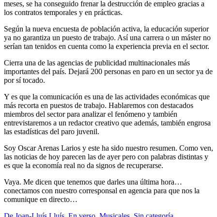
meses, se ha conseguido frenar la destrucción de empleo gracias a
los contratos temporales y en prácticas.
Según la nueva encuesta de población activa, la educación superior
ya no garantiza un puesto de trabajo. Así una carrera o un máster no
serían tan tenidos en cuenta como la experiencia previa en el sector.
Cierra una de las agencias de publicidad multinacionales más
importantes del país. Dejará 200 personas en paro en un sector ya de
por sí tocado.
Y es que la comunicación es una de las actividades económicas que
más recorta en puestos de trabajo. Hablaremos con destacados
miembros del sector para analizar el fenómeno y también
entrevistaremos a un redactor creativo que además, también engrosa
las estadísticas del paro juvenil.
Soy Oscar Arenas Larios y este ha sido nuestro resumen. Como ven,
las noticias de hoy parecen las de ayer pero con palabras distintas y
es que la economía real no da signos de recuperarse.
Vaya. Me dicen que tenemos que darles una última hora…
conectamos con nuestro corresponsal en agencia para que nos la
comunique en directo…
Standard
De Joan-Lluís Lluís
,
En verso
,
Musicales
,
Sin categoría