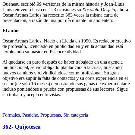
Queneau escribió 99 versiones de la misma historia y Joan-Lluís
Lluís reinventó hasta en 123 ocasiones su
Xocolata Desfeta
, ahora
Oscar Arenas Larios ha reescrito 363 veces la misma carta de
presentación, a razón de una por día durante un año entero.
El autor
Oscar Arenas Larios. Nació en Lleida en 1990. Es redactor creativo
de profesión, licenciado en publicidad en y en la actualidad está
terminando su máster en Psicocreatividad.
Al quedarse en paro después de haber trabajado en una agencia
multinacional, se vio obligado plantar cara a la crisis, buscando
nuevos caminos y reivindicándose como profesional. Su gran
objetivo era suplir la falta de contactos y su corta experiencia en el
sector (de solo 16 meses) demostrando sus ganas de experimentar e
incluso poniéndose a prueba con propuestas de sus lectores. Sigue
sin trabajo y acepta entrevistas.
Standard
Formales
,
Pastiche
,
Propuestas
,
Sin categoría
362- Quijotesca