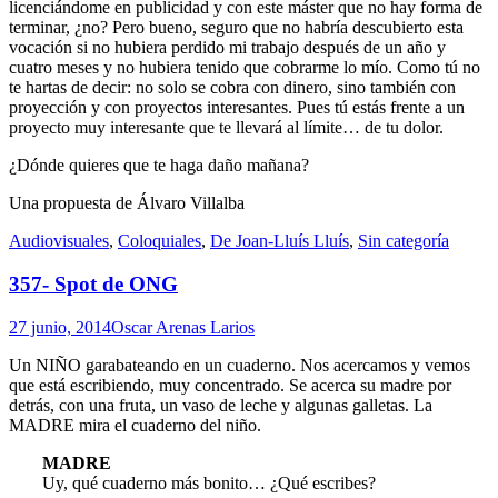
licenciándome en publicidad y con este máster que no hay forma de
terminar, ¿no? Pero bueno, seguro que no habría descubierto esta
vocación si no hubiera perdido mi trabajo después de un año y
cuatro meses y no hubiera tenido que cobrarme lo mío. Como tú no
te hartas de decir: no solo se cobra con dinero, sino también con
proyección y con proyectos interesantes. Pues tú estás frente a un
proyecto muy interesante que te llevará al límite… de tu dolor.
¿Dónde quieres que te haga daño mañana?
Una propuesta de Álvaro Villalba
Standard
Audiovisuales
,
Coloquiales
,
De Joan-Lluís Lluís
,
Sin categoría
357- Spot de ONG
27 junio, 2014
Oscar Arenas Larios
Un NIÑO garabateando en un cuaderno. Nos acercamos y vemos
que está escribiendo, muy concentrado. Se acerca su madre por
detrás, con una fruta, un vaso de leche y algunas galletas. La
MADRE mira el cuaderno del niño.
MADRE
Uy, qué cuaderno más bonito… ¿Qué escribes?