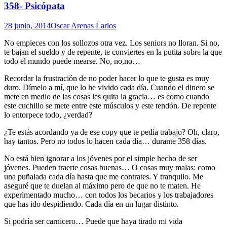
358- Psicópata
28 junio, 2014
Oscar Arenas Larios
No empieces con los sollozos otra vez. Los seniors no lloran. Si no,
te bajan el sueldo y de repente, te conviertes en la putita sobre la que
todo el mundo puede mearse. No, no,no…
Recordar la frustración de no poder hacer lo que te gusta es muy
duro. Dímelo a mí, que lo he vivido cada día. Cuando el dinero se
mete en medio de las cosas les quita la gracia… es como cuando
este cuchillo se mete entre este músculos y este tendón. De repente
lo entorpece todo, ¿verdad?
¿Te estás acordando ya de ese copy que te pedía trabajo? Oh, claro,
hay tantos. Pero no todos lo hacen cada día… durante 358 días.
No está bien ignorar a los jóvenes por el simple hecho de ser
jóvenes. Pueden traerte cosas buenas… O cosas muy malas: como
una puñalada cada día hasta que me contrates. Y tranquilo. Me
aseguré que te duelan al máximo pero de que no te maten. He
experimentado mucho… con todos los becarios y los trabajadores
que has ido despidiendo. Cada día en un lugar distinto.
Si podría ser carnicero… Puede que haya tirado mi vida