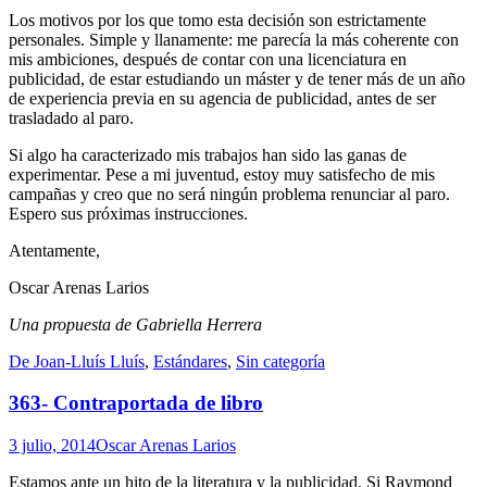
Los motivos por los que tomo esta decisión son estrictamente
personales. Simple y llanamente: me parecía la más coherente con
mis ambiciones, después de contar con una licenciatura en
publicidad, de estar estudiando un máster y de tener más de un año
de experiencia previa en su agencia de publicidad, antes de ser
trasladado al paro.
Si algo ha caracterizado mis trabajos han sido las ganas de
experimentar. Pese a mi juventud, estoy muy satisfecho de mis
campañas y creo que no será ningún problema renunciar al paro.
Espero sus próximas instrucciones.
Atentamente,
Oscar Arenas Larios
Una propuesta de Gabriella Herrera
Standard
De Joan-Lluís Lluís
,
Estándares
,
Sin categoría
363- Contraportada de libro
3 julio, 2014
Oscar Arenas Larios
Estamos ante un hito de la literatura y la publicidad. Si Raymond