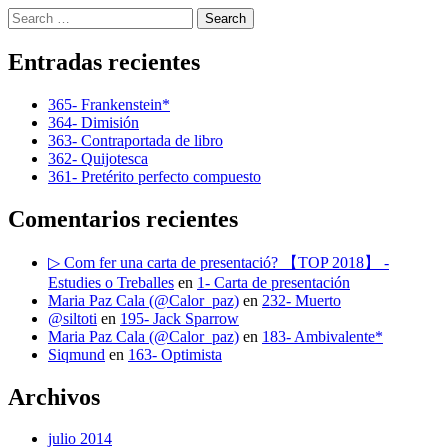
Search
Entradas recientes
365- Frankenstein*
364- Dimisión
363- Contraportada de libro
362- Quijotesca
361- Pretérito perfecto compuesto
Comentarios recientes
▷ Com fer una carta de presentació? 【TOP 2018】 -
Estudies o Treballes
en
1- Carta de presentación
Maria Paz Cala (@Calor_paz)
en
232- Muerto
@siltoti
en
195- Jack Sparrow
Maria Paz Cala (@Calor_paz)
en
183- Ambivalente*
Siqmund
en
163- Optimista
Archivos
julio 2014