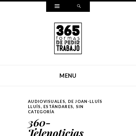
Widgets
Search
365 FORMAS DE PEDIR
Reescribí mi carta para pedir trabajo de una forma
TRABAJO
distinta cada día durante un año entero. Y ahora, lo hemos
MENU
puesto en un libro.
SKIP TO CONTENT
AUDIOVISUALES
,
DE JOAN-LLUÍS
LLUÍS
,
ESTÁNDARES
,
SIN
CATEGORÍA
360-
Telenoticias