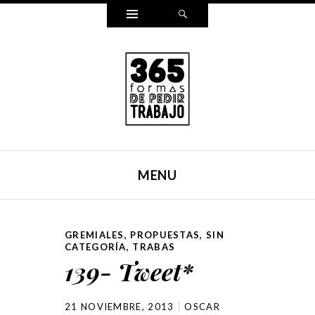
Widgets
Search
365 FORMAS DE PEDIR
Reescribí mi carta para pedir trabajo de una forma
TRABAJO
distinta cada día durante un año entero. Y ahora, lo hemos
MENU
puesto en un libro.
SKIP TO CONTENT
GREMIALES
,
PROPUESTAS
,
SIN
CATEGORÍA
,
TRABAS
139- Tweet*
21 NOVIEMBRE, 2013
OSCAR