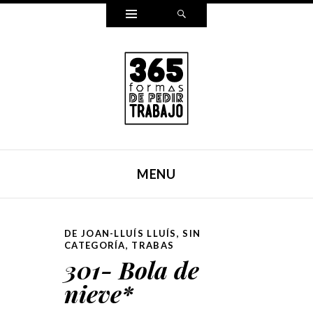
Widgets
Search
365 FORMAS DE PEDIR
Reescribí mi carta para pedir trabajo de una forma
TRABAJO
distinta cada día durante un año entero. Y ahora, lo hemos
MENU
puesto en un libro.
SKIP TO CONTENT
DE JOAN-LLUÍS LLUÍS
,
SIN
CATEGORÍA
,
TRABAS
301- Bola de
nieve*