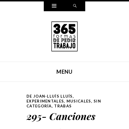
Widgets
Search
365 FORMAS DE PEDIR
Reescribí mi carta para pedir trabajo de una forma
TRABAJO
distinta cada día durante un año entero. Y ahora, lo hemos
MENU
puesto en un libro.
SKIP TO CONTENT
DE JOAN-LLUÍS LLUÍS
,
EXPERIMENTALES
,
MUSICALES
,
SIN
CATEGORÍA
,
TRABAS
295- Canciones