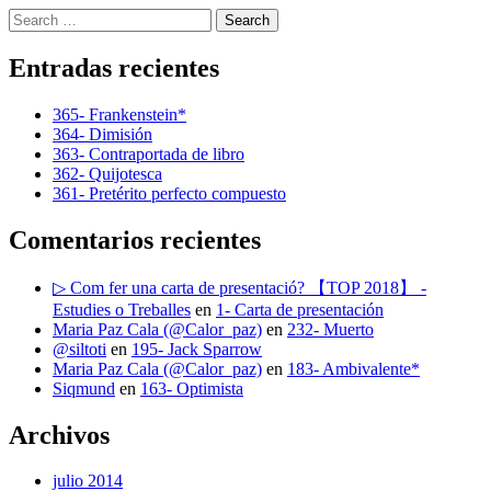
Search
Entradas recientes
365- Frankenstein*
364- Dimisión
363- Contraportada de libro
362- Quijotesca
361- Pretérito perfecto compuesto
Comentarios recientes
▷ Com fer una carta de presentació? 【TOP 2018】 -
Estudies o Treballes
en
1- Carta de presentación
Maria Paz Cala (@Calor_paz)
en
232- Muerto
@siltoti
en
195- Jack Sparrow
Maria Paz Cala (@Calor_paz)
en
183- Ambivalente*
Siqmund
en
163- Optimista
Archivos
julio 2014