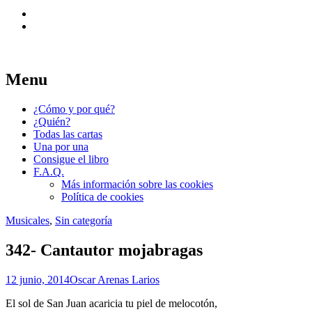
Widgets
Search
Reescribí mi carta para pedir trabajo de
Menu
365 formas de pedir trabajo
una forma distinta cada día durante un
Skip
¿Cómo y por qué?
año entero. Y ahora, lo hemos puesto en un
to
¿Quién?
libro.
content
Todas las cartas
Una por una
Consigue el libro
F.A.Q.
Más información sobre las cookies
Política de cookies
Musicales
,
Sin categoría
342- Cantautor mojabragas
12 junio, 2014
Oscar Arenas Larios
El sol de San Juan acaricia tu piel de melocotón,