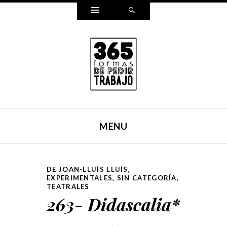
Widgets
Search
365 FORMAS DE PEDIR
Reescribí mi carta para pedir trabajo de una forma
TRABAJO
distinta cada día durante un año entero. Y ahora, lo hemos
MENU
puesto en un libro.
SKIP TO CONTENT
DE JOAN-LLUÍS LLUÍS
,
EXPERIMENTALES
,
SIN CATEGORÍA
,
TEATRALES
263- Didascalia*