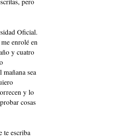
scritas, pero
idad Oficial.
y me enrolé en
 año y cuatro
no
l mañana sea
uiero
orrecen y lo
 probar cosas
 te escriba