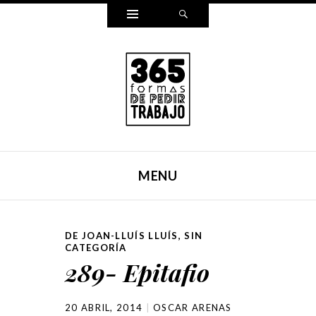
Widgets
Search
365 FORMAS DE PEDIR
Reescribí mi carta para pedir trabajo de una forma
TRABAJO
distinta cada día durante un año entero. Y ahora, lo hemos
MENU
puesto en un libro.
SKIP TO CONTENT
DE JOAN-LLUÍS LLUÍS
,
SIN
CATEGORÍA
289- Epitafio
20 ABRIL, 2014
OSCAR ARENAS