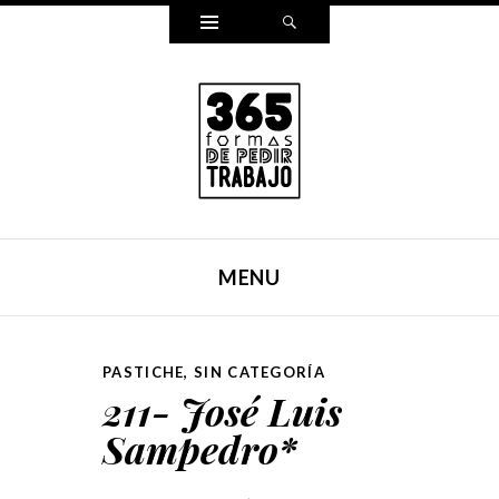
Widgets
Search
365 FORMAS DE PEDIR
Reescribí mi carta para pedir trabajo de una forma
TRABAJO
distinta cada día durante un año entero. Y ahora, lo hemos
MENU
puesto en un libro.
SKIP TO CONTENT
PASTICHE
,
SIN CATEGORÍA
211- José Luis
Sampedro*