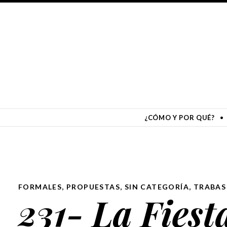
365 FORMAS DE PEDIR TRABAJ
Reescribí mi carta para pedir trabajo de una forma distinta cada dí
SKIP TO CONTENT
¿CÓMO Y POR QUÉ?
FORMALES
,
PROPUESTAS
,
SIN CATEGORÍA
,
TRABAS
231- La Fiest