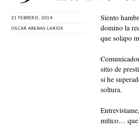
Siento hambre
21 FEBRERO, 2014
domino la re
OSCAR ARENAS LARIOS
que solapo mi
Comunicador 
sitio de pres
sí he supera
soltura.
Entrevístame
mítico… que t