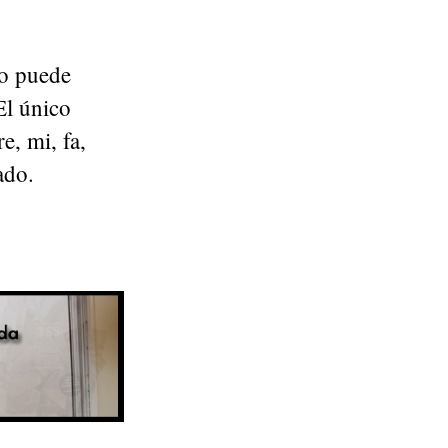
co puede
El único
e, mi, fa,
ado.