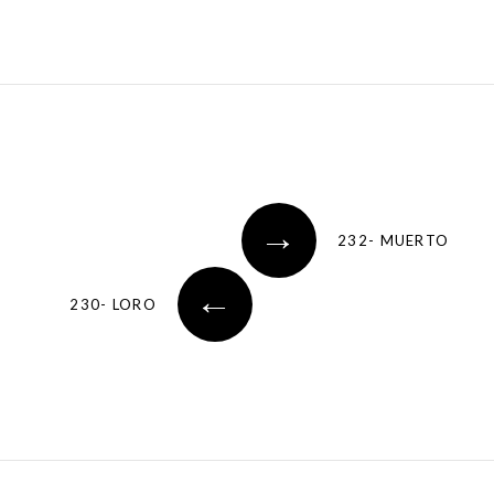
→
232- MUERTO
←
230- LORO