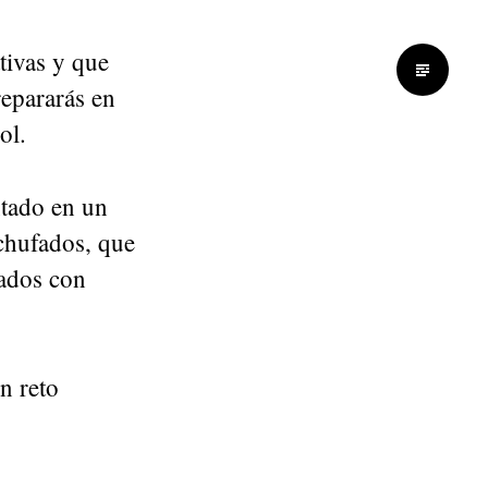
tivas y que
repararás en
ol.
ntado en un
nchufados, que
dados con
n reto