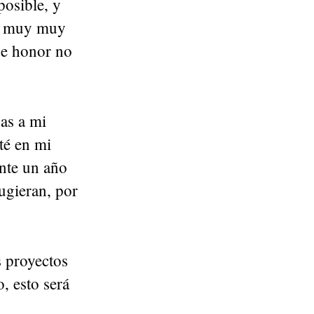
posible, y
uy muy muy
se honor no
as a mi
té en mi
ante un año
ugieran, por
s proyectos
, esto será