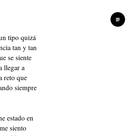
un tipo quizá
ncia tan y tan
e se siente
 llegar a
a reto que
rando siempre
he estado en
me siento