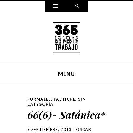
Widgets
Search
365 FORMAS DE PEDIR
Reescribí mi carta para pedir trabajo de una forma
TRABAJO
distinta cada día durante un año entero. Y ahora, lo hemos
MENU
puesto en un libro.
SKIP TO CONTENT
FORMALES
,
PASTICHE
,
SIN
CATEGORÍA
66(6)- Satánica*
9 SEPTIEMBRE, 2013
OSCAR