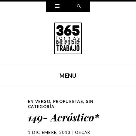
Widgets
Search
365 FORMAS DE PEDIR
Reescribí mi carta para pedir trabajo de una forma
TRABAJO
distinta cada día durante un año entero. Y ahora, lo hemos
MENU
puesto en un libro.
SKIP TO CONTENT
EN VERSO
,
PROPUESTAS
,
SIN
CATEGORÍA
149- Acróstico*
1 DICIEMBRE, 2013
OSCAR