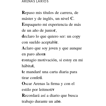
ARENAS LARIOS
R
epaso mis títulos de carrera, de
C
máster y de inglés, un nivel
.
E
mpaqueto mi experiencia de más
r
de un año de junio
,
d
eclaro lo que quiero ser: un copy
e
con sueldo aceptabl
.
A
claro que soy joven y que aunque
a
en paro ahor
c
ontagio motivación, si estoy en mi
t
hábita
,
t
e mandaré una carta diaria para
i
tirar confet
.
O
scar Arenas la firma y con el
v
estilo por leitmoti
R
ecordará así a diario que busca
o
trabajo durante un añ
.