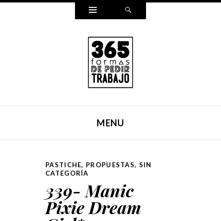
Widgets
Search
365 FORMAS DE PEDIR
Reescribí mi carta para pedir trabajo de una forma
TRABAJO
distinta cada día durante un año entero. Y ahora, lo hemos
MENU
puesto en un libro.
SKIP TO CONTENT
PASTICHE
,
PROPUESTAS
,
SIN
CATEGORÍA
339- Manic
Pixie Dream