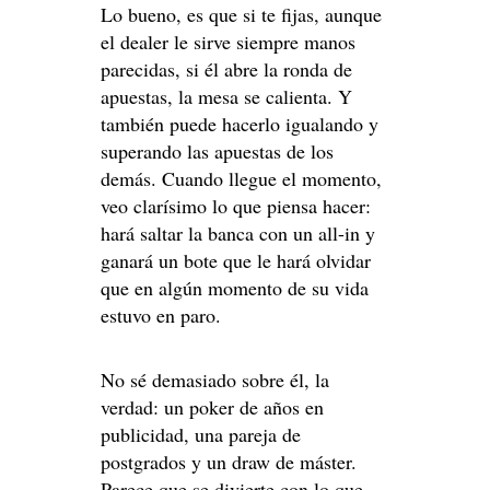
Lo bueno, es que si te fijas, aunque
el dealer le sirve siempre manos
parecidas, si él abre la ronda de
apuestas, la mesa se calienta. Y
también puede hacerlo igualando y
superando las apuestas de los
demás. Cuando llegue el momento,
veo clarísimo lo que piensa hacer:
hará saltar la banca con un all-in y
ganará un bote que le hará olvidar
que en algún momento de su vida
estuvo en paro.
No sé demasiado sobre él, la
verdad: un poker de años en
publicidad, una pareja de
postgrados y un draw de máster.
Parece que se divierte con lo que