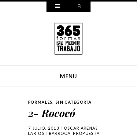
Widgets
Search
365 FORMAS DE PEDIR
Reescribí mi carta para pedir trabajo de una forma
TRABAJO
distinta cada día durante un año entero. Y ahora, lo hemos
MENU
puesto en un libro.
SKIP TO CONTENT
FORMALES
,
SIN CATEGORÍA
2- Rococó
7 JULIO, 2013
OSCAR ARENAS
LARIOS
BARROCA
,
PROPUESTA
,