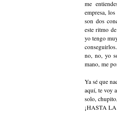
me entiende
empresa, los 
son dos conc
este ritmo d
yo tengo muy
conseguirlos
no, no, yo s
mano, me pong
Ya sé que nad
aquí, te voy
solo, chupito
¡HASTA LA LE