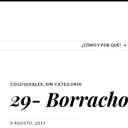
365 FORMAS DE PEDIR TRABAJ
Reescribí mi carta para pedir trabajo de una forma distinta cada dí
SKIP TO CONTENT
¿CÓMO Y POR QUÉ?
COLOQUIALES
,
SIN CATEGORÍA
29- Borrach
3 AGOSTO, 2013