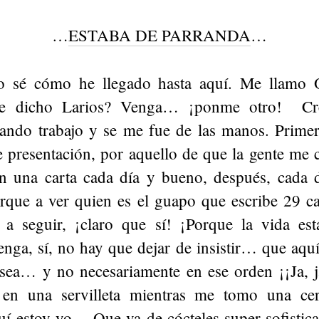
…
ESTABA DE PARRANDA
…
no sé cómo he llegado hasta aquí. Me llamo 
e dicho Larios? Venga… ¡ponme otro! Cr
ndo trabajo y se me fue de las manos. Primer
de presentación, por aquello de que la gente me
on una carta cada día y bueno, después, cada 
orque a ver quien es el guapo que escribe 29 ca
a seguir, ¡claro que sí! ¡Porque la vida es
enga, sí, no hay que dejar de insistir… que aqu
sea… y no necesariamente en ese orden ¡¡Ja, 
r en una servilleta mientras me tomo una ce
uí estoy yo… Que va de cócteles super sofistic