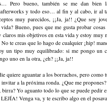
s… Pero bueno, también se me dan bien la
afterworks y todo eso… al fin y al cabo, ir al ta
eptos muy parecidos, ¡¡Ja, ja!! ¿Que soy jove
e vida? Bueno, pues que me gusta probar cosas
 claros mis objetivos en esta vida y estoy muy 
. No te creas que lo hago de cualquier ¡hip! ma
oy un tipo muy equilibrado: si me pongo un 
o uno en la otra, ¿eh? ¡¡Ja, ja!!
ie quiere aguantar a los borrachos, pero como t
 a invitar a la próxima ronda. ¿Que me propone
, birra? Yo aguanto todo lo que se puede pedir e
JÍA! Venga va, y te escribo algo en el posa