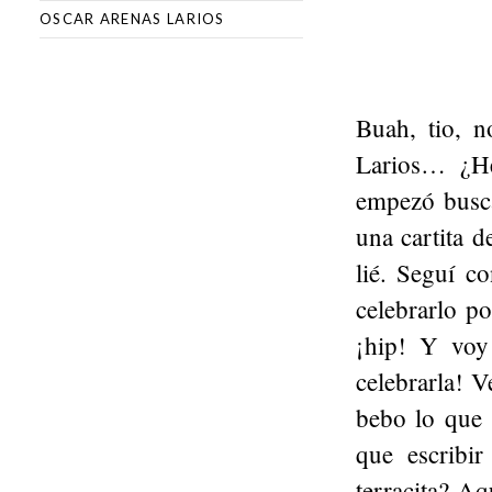
OSCAR ARENAS LARIOS
Buah, tio, 
Larios… ¿H
empezó busca
una cartita 
lié. Seguí c
celebrarlo p
¡hip! Y voy 
celebrarla! V
bebo lo que 
que escribi
terracita? Aq