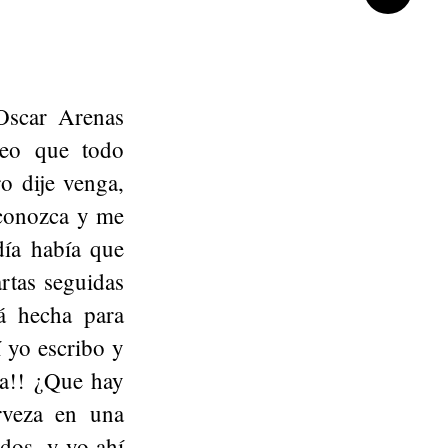
Oscar Arenas
eo que todo
o dije venga,
 conozca y me
día había que
rtas seguidas
tá hecha para
í yo escribo y
ja!! ¿Que hay
rveza en una
ados, y yo ahí