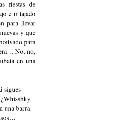
s fiestas de
jo e ir tajado
n para llevar
 nuevas y que
motivado para
nera… No, no,
cubata en una
ú sigues
s? ¿Whisshky
n una barra.
vasos…