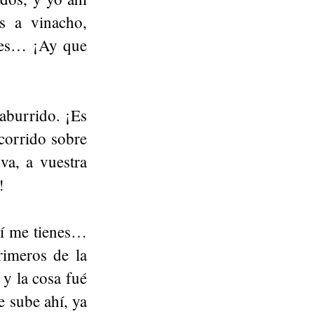
s a vinacho,
ues… ¡Ay que
aburrido. ¡Es
 corrido sobre
 va, a vuestra
!
quí me tienes…
rimeros de la
 y la cosa fué
e sube ahí, ya