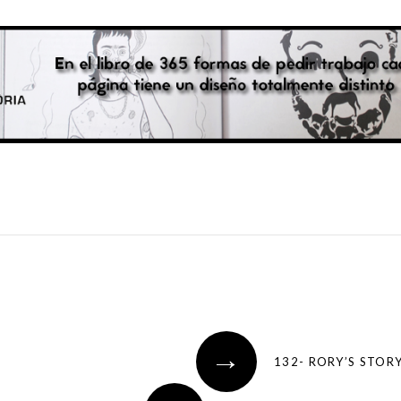
→
132- RORY’S STOR