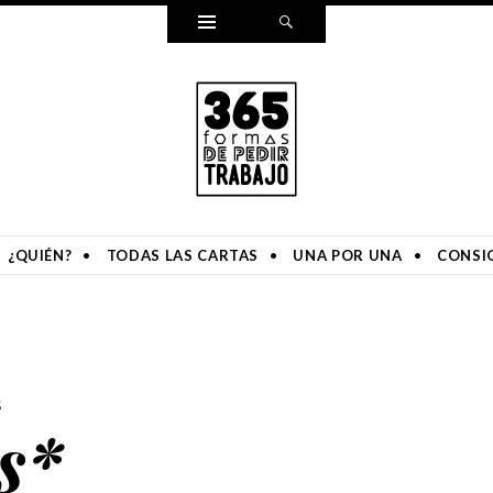
Widgets
Search
O
a durante un año entero. Y ahora, lo hemos puesto en un libro.
¿QUIÉN?
TODAS LAS CARTAS
UNA POR UNA
CONSIG
S
s*