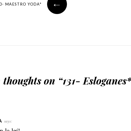
←
0- MAESTRO YODA*
 thoughts on “
131- Esloganes
A
says:
n la leí!