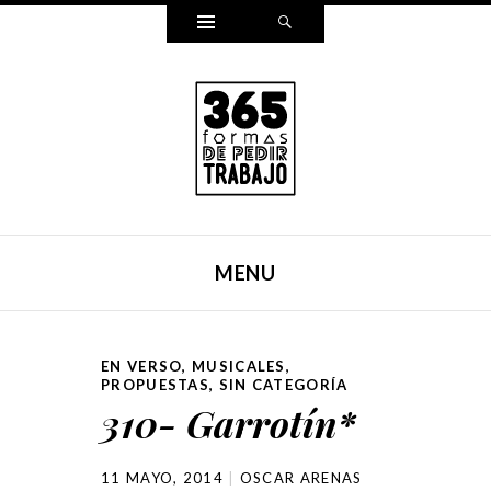
Widgets
Search
365 FORMAS DE PEDIR
Reescribí mi carta para pedir trabajo de una forma
TRABAJO
distinta cada día durante un año entero. Y ahora, lo hemos
MENU
puesto en un libro.
SKIP TO CONTENT
EN VERSO
,
MUSICALES
,
PROPUESTAS
,
SIN CATEGORÍA
310- Garrotín*
11 MAYO, 2014
OSCAR ARENAS