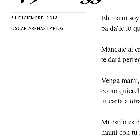
Eh mami soy
31 DICIEMBRE, 2013
pa da’le lo q
OSCAR ARENAS LARIOS
Mándale al cr
te dará perr
Venga mami, 
cómo quiereh
tu carta a o
Mi estilo es e
mami con tu 