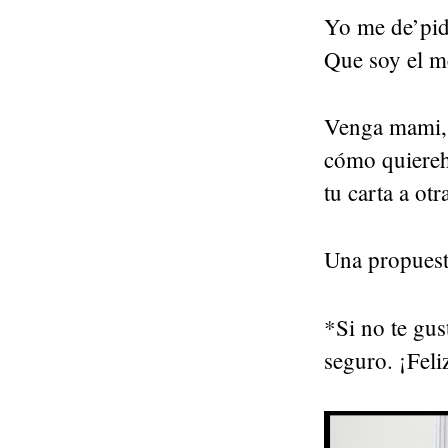
Yo me de’pid
Que soy el m
Venga mami, 
cómo quiereh
tu carta a o
Una propuest
*Si no te gus
seguro. ¡Feli