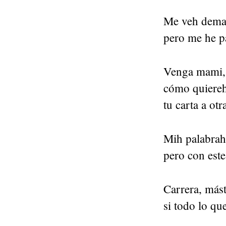
Me veh demas
pero me he p
Venga mami, 
cómo quiereh
tu carta a o
Mih palabrah 
pero con este 
Carrera, mást
si todo lo qu