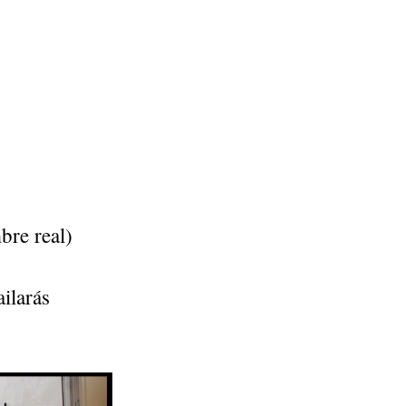
re real)
ilarás