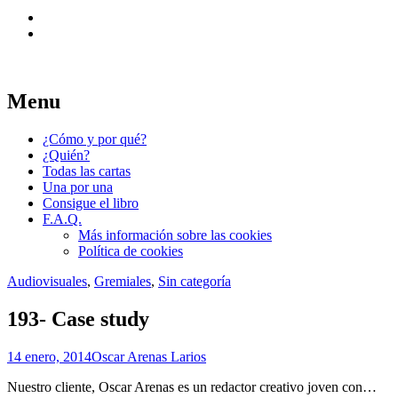
Widgets
Search
Reescribí mi carta para pedir trabajo de
Menu
365 formas de pedir trabajo
una forma distinta cada día durante un
Skip
¿Cómo y por qué?
año entero. Y ahora, lo hemos puesto en un
to
¿Quién?
libro.
content
Todas las cartas
Una por una
Consigue el libro
F.A.Q.
Más información sobre las cookies
Política de cookies
Audiovisuales
,
Gremiales
,
Sin categoría
193- Case study
14 enero, 2014
Oscar Arenas Larios
Nuestro cliente, Oscar Arenas es un redactor creativo joven con…