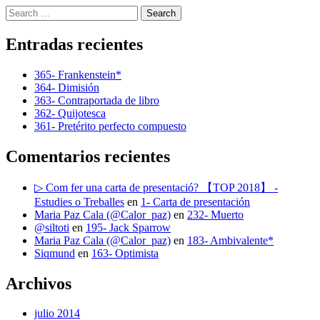
Search
Entradas recientes
365- Frankenstein*
364- Dimisión
363- Contraportada de libro
362- Quijotesca
361- Pretérito perfecto compuesto
Comentarios recientes
▷ Com fer una carta de presentació? 【TOP 2018】 -
Estudies o Treballes
en
1- Carta de presentación
Maria Paz Cala (@Calor_paz)
en
232- Muerto
@siltoti
en
195- Jack Sparrow
Maria Paz Cala (@Calor_paz)
en
183- Ambivalente*
Siqmund
en
163- Optimista
Archivos
julio 2014